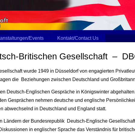
anstaltungen/Events
Kontakt/Contact Us
utsch-Britischen Gesellschaft – D
esellschaft wurde 1949 in Düsseldorf von engagierten Privatle
itragen die Beziehungen zwischen Deutschland und Großbritann
ten Deutsch-Englischen Gespräche in Königswinter abgehalten, 
n den Gesprächen nehmen deutsche und englische Persönlichkeit
nden abwechselnd in Deutschland und England statt.
n Ländern der Bundesrepublik Deutsch-Englische Gesellschaft
 Diskussionen in englischer Sprache das Verständnis für britis