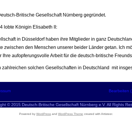
utsch-Britische Gesellschaft Nürnberg gegründet.
 lobte Königin Elisabeth II:
lschaft in Düsseldorf haben ihre Mitglieder in ganz Deutschland
kte zwischen den Menschen unserer beider Länder getan. Ich mö
Ihre aufopferungsvolle Arbeit für die deutsch-britische Freunds
 zahlreichen solchen Gesellschaften in Deutschland mit insges
essum
Bearbeiten 
ght © 2015 Deutsch-Britische Gesellschaft Nürnberg e.V. All Rights Re
Powered by
WordPress
and
WordPress Theme
created with Artisteer.