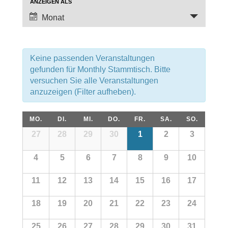
und
Veranstaltung
ANZEIGEN ALS
Ansichten,
Ansichten-
Monat
Navigation
Navigation
Keine passenden Veranstaltungen
gefunden für Monthly Stammtisch. Bitte
versuchen Sie alle Veranstaltungen
anzuzeigen (Filter aufheben).
Kalender
MO.
DI.
MI.
DO.
FR.
SA.
SO.
Kalender
von
27
28
29
30
1
2
3
von
Veranstaltungen
Veranstaltungen
4
5
6
7
8
9
10
11
12
13
14
15
16
17
18
19
20
21
22
23
24
25
26
27
28
29
30
31