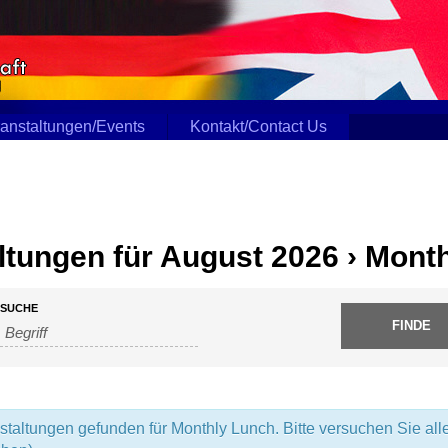
anstaltungen/Events
Kontakt/Contact Us
ltungen für August 2026
› Mont
gen
SUCHE
altungen gefunden für Monthly Lunch. Bitte versuchen Sie all