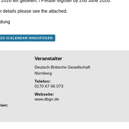
2026 wir gebeten. / Please register by 2nd June 2026.
r details please see the attached.
adung
 ZU ICALENDAR HINZUFÜGEN
Veranstalter
Deutsch-Britische Gesellschaft
Nürnberg
Telefon:
0170 67 66 073
Webseite:
www.dbgn.de
ien: