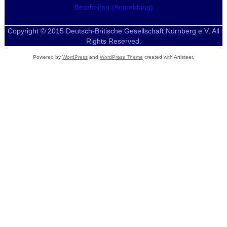
Bearbeiten (Anmeldung)
Copyright © 2015 Deutsch-Britische Gesellschaft Nürnberg e.V. All
Rights Reserved.
Powered by
WordPress
and
WordPress Theme
created with Artisteer.